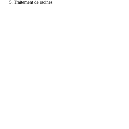
Traitement de racines
Soins Dentaires
Caries
Urgences
Rendez-Vous
Orthodontie
Adultes
Adolescents
Enfants
Hygiène Dentaire
Détartrage
Polissage
À Propos
Le Cabinet
Blog
Emplois