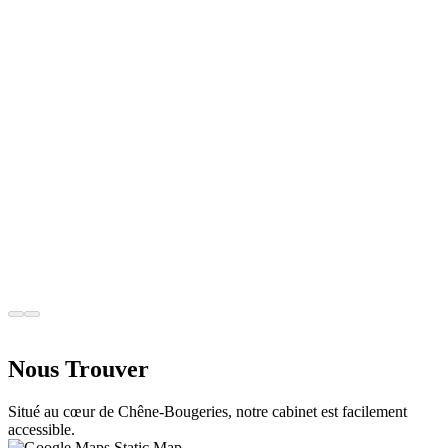
Déroulement et Prix
Le traitement de racine fait peur. C'est l'un des soins dentaires les
plus redoutés. Pourtant, avec les techniques modernes, il est indolore
et sauve des dents qui seraient autrement perdues.
Pédiatrie
27 févr. 2026
Première Visite chez le Dentiste : Guide
pour les Parents à Genève
La première visite chez le dentiste est une étape importante dans la
vie de votre enfant. Elle conditionne sa relation avec les soins
dentaires pour les années à venir. Bien préparée, elle peut être
agréable et rassurante. Mal gérée, elle peut engendrer une anxiété
durable.
Nous Trouver
Situé au cœur de Chêne-Bougeries, notre cabinet est facilement
accessible.