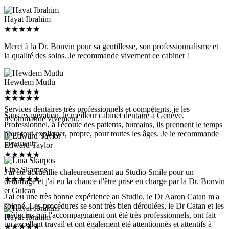
Hayat Ibrahim
★
★
★
★
★
Merci à la Dr. Bonvin pour sa gentillesse, son professionnalisme et
la qualité des soins. Je recommande vivement ce cabinet !
Hewdem Mutlu
★
★
★
★
★
★
★
★
★
★
Services dentaires très professionnels et compétents, je les
Sans exagération, le meilleur cabinet dentaire à Genève.
recommande vivement.
Professionnel, à l'écoute des patients, humains, ils prennent le temps
pour tout expliquer, propre, pour toutes les âges. Je le recommande
vivement.
Edward Taylor
★
★
★
★
★
Lina Skarpos
J'ai été accueillie chaleureusement au Studio Smile pour un
★
★
★
★
★
détartrage et j'ai eu la chance d'être prise en charge par la Dr. Bonvin
et Gulcan
J'ai eu une très bonne expérience au Studio, le Dr Aaron Catan m'a
soigné. Les procédures se sont très bien déroulées, le Dr Catan et les
médecins qui l'accompagnaient ont été très professionnels, ont fait
Hayat Ibrahim
un excellent travail et ont également été attentionnés et attentifs à
★
★
★
★
★
mes besoins. L'endroit est également impeccable. Fortement