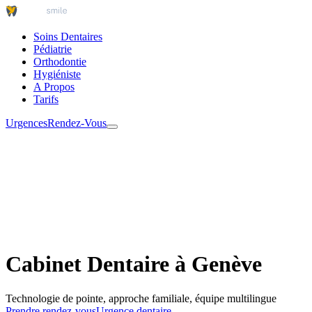
Soins Dentaires
Pédiatrie
Orthodontie
Hygiéniste
A Propos
Tarifs
Urgences
Rendez-Vous
Cabinet Dentaire à Genève
Technologie de pointe, approche familiale, équipe multilingue
Prendre rendez-vous
Urgence dentaire