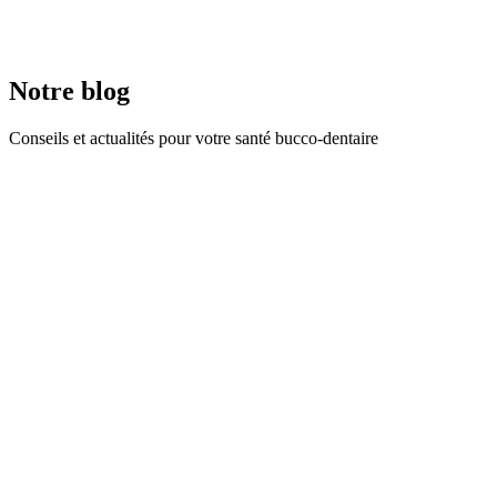
Prenez rendez-vous dès aujourd'hui et découvrez une nouvelle
approche de la dentisterie.
Prendre rendez-vous
Nous appeler
Notre blog
Conseils et actualités pour votre santé bucco-dentaire
Urgences Dentaires
8 mars 2026
Abcès dentaire
Abcès dentaire : que faire et quand consulter ? Une douleur dentaire
soudaine, intense, qui semble battre au rythme du cœur… et parfois
une joue qui gonfle. Pas besoin d’être détective pour soupçonner un
abcès dentaire. C’est une infection qui peut être très douloureuse et
qui nécessite une prise en charge rapide.
Soins dentaires
27 févr. 2026
Traitement de Racine à Genève :