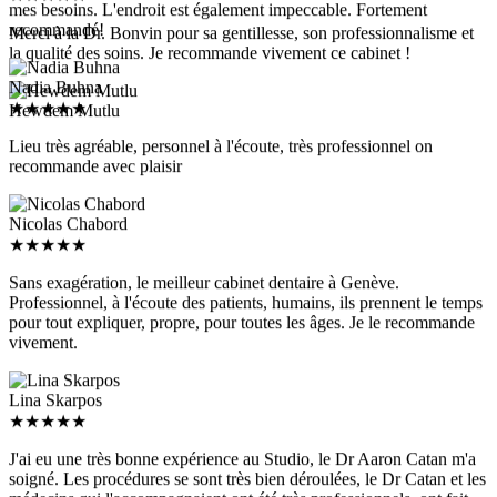
recommandé!
Merci à la Dr. Bonvin pour sa gentillesse, son professionnalisme et
la qualité des soins. Je recommande vivement ce cabinet !
Nadia Buhna
★
★
★
★
★
Hewdem Mutlu
Lieu très agréable, personnel à l'écoute, très professionnel on
recommande avec plaisir
Nicolas Chabord
★
★
★
★
★
Sans exagération, le meilleur cabinet dentaire à Genève.
Professionnel, à l'écoute des patients, humains, ils prennent le temps
pour tout expliquer, propre, pour toutes les âges. Je le recommande
vivement.
Lina Skarpos
★
★
★
★
★
J'ai eu une très bonne expérience au Studio, le Dr Aaron Catan m'a
soigné. Les procédures se sont très bien déroulées, le Dr Catan et les
médecins qui l'accompagnaient ont été très professionnels, ont fait