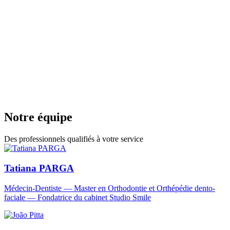
pour votre santé bucco-dentaire.
Multilinguisme
Notre équipe parle français, anglais, allemand, espagnol,
italien et portugais.
Emplacement pratique
Facilement accessible en transports publics et avec parking à
proximité à Chêne-Bougeries.
Horaires étendus
Ouvert du lundi au samedi, y compris en soirée, pour
s'adapter à votre emploi du temps.
Transparence tarifaire
Devis détaillé avant tout traitement. Facilités de paiement et
financement disponibles.
Notre équipe
Des professionnels qualifiés à votre service