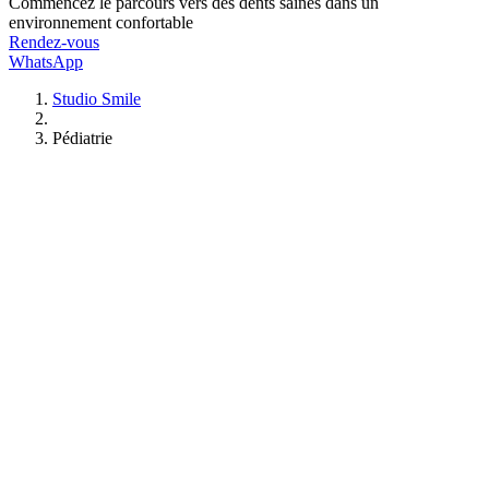
Commencez le parcours vers des dents saines dans un
environnement confortable
Rendez-vous
WhatsApp
Studio Smile
Pédiatrie
Soins Dentaires
Caries
Urgences
Rendez-Vous
Orthodontie
Adultes
Adolescents
Enfants
Hygiène Dentaire
Détartrage