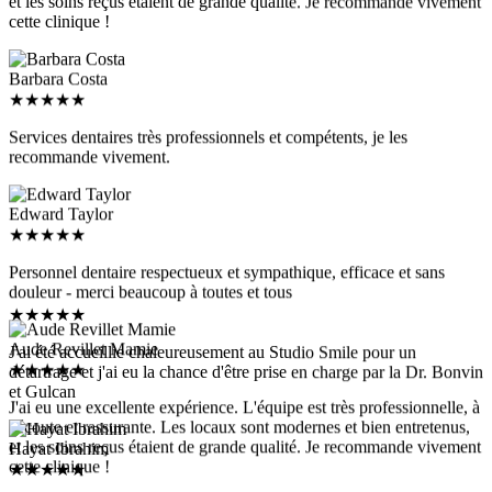
cette clinique !
Barbara Costa
★
★
★
★
★
Services dentaires très professionnels et compétents, je les
recommande vivement.
Edward Taylor
★
★
★
★
★
Personnel dentaire respectueux et sympathique, efficace et sans
douleur - merci beaucoup à toutes et tous
★
★
★
★
★
Aude Revillet Mamie
J'ai été accueillie chaleureusement au Studio Smile pour un
★
★
★
★
★
détartrage et j'ai eu la chance d'être prise en charge par la Dr. Bonvin
et Gulcan
J'ai eu une excellente expérience. L'équipe est très professionnelle, à
l'écoute et rassurante. Les locaux sont modernes et bien entretenus,
et les soins reçus étaient de grande qualité. Je recommande vivement
Hayat Ibrahim
cette clinique !
★
★
★
★
★