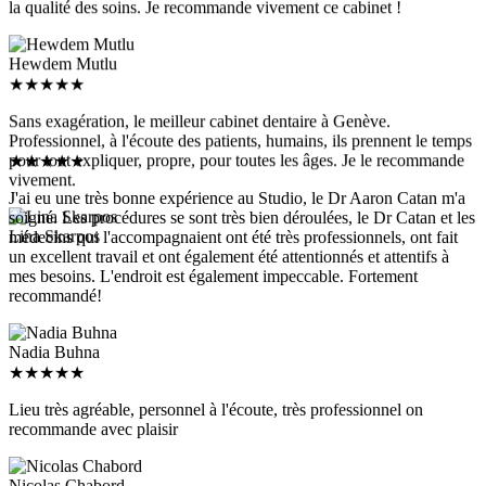
Hewdem Mutlu
★
★
★
★
★
Sans exagération, le meilleur cabinet dentaire à Genève.
Professionnel, à l'écoute des patients, humains, ils prennent le temps
★
★
★
★
★
pour tout expliquer, propre, pour toutes les âges. Je le recommande
vivement.
J'ai eu une très bonne expérience au Studio, le Dr Aaron Catan m'a
soigné. Les procédures se sont très bien déroulées, le Dr Catan et les
médecins qui l'accompagnaient ont été très professionnels, ont fait
Lina Skarpos
un excellent travail et ont également été attentionnés et attentifs à
mes besoins. L'endroit est également impeccable. Fortement
recommandé!
Nadia Buhna
★
★
★
★
★
Lieu très agréable, personnel à l'écoute, très professionnel on
recommande avec plaisir
Nicolas Chabord