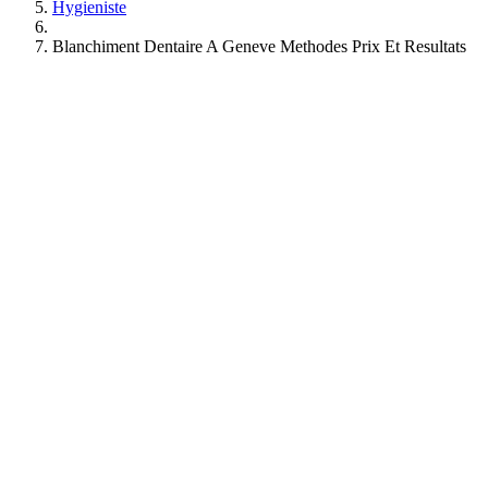
Hygieniste
Blanchiment Dentaire A Geneve Methodes Prix Et Resultats
Soins Dentaires
Caries
Urgences
Rendez-Vous
Orthodontie
Adultes
Adolescents
Enfants
Hygiène Dentaire
Détartrage
Polissage
À Propos
Le Cabinet