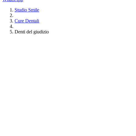
Studio Smile
Cure Dentali
Denti del giudizio
Cure Odontoiatriche
Carie
Emergenze
Appuntamenti
Ortodonzia
Adulti
Adolescenti
Bambini
Igiene Dentale
Detartrasi
Lucidatura