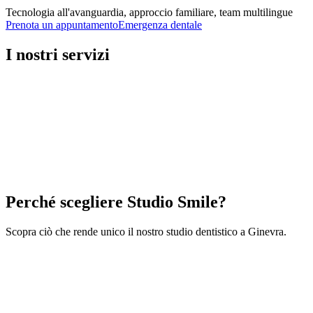
Tecnologia all'avanguardia, approccio familiare, team multilingue
Prenota un appuntamento
Emergenza dentale
I nostri servizi
Cure dentali
Trattamenti completi per la sua salute dentale
Ortodonzia
Allineamento dentale per bambini e adulti
Odontoiatria Pediatrica
Cure adattate per i bambini fin dalla tenera età
Igienista
Perché scegliere Studio Smile?
Detartrasi, lucidatura e prevenzione
Scopra ciò che rende unico il nostro studio dentistico a Ginevra.
Tecnologie all'avanguardia
Attrezzature di ultima generazione per diagnosi precise e
trattamenti meno invasivi.