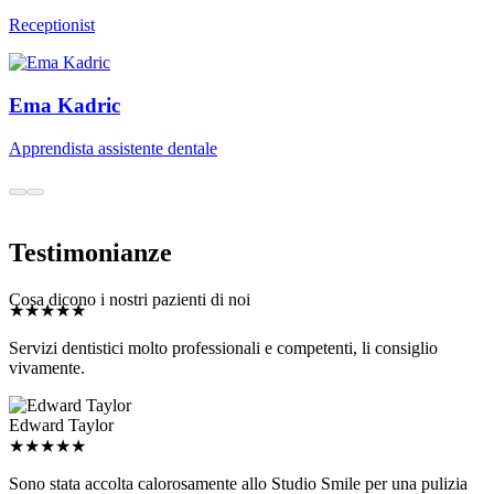
Testimonianze
★
★
★
★
★
Cosa dicono i nostri pazienti di noi
Servizi dentistici molto professionali e competenti, li consiglio
vivamente.
Edward Taylor
★
★
★
★
★
Sono stata accolta calorosamente allo Studio Smile per una pulizia
dei denti e ho avuto la fortuna di essere seguita dalla Dott.ssa