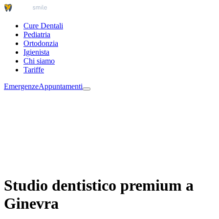
Cure Dentali
Pediatria
Ortodonzia
Igienista
Chi siamo
Tariffe
Emergenze
Appuntamenti
Studio dentistico premium a
Ginevra