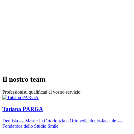
Équipe multidisciplinare
Dentisti, ortodontisti e igienisti dentali che lavorano in sinergia
per la Sua salute orale.
Multilinguismo
Il nostro team parla francese, inglese, tedesco, spagnolo,
italiano e portoghese.
Posizione comoda
Facilmente accessibile con i trasporti pubblici e con
parcheggio nelle vicinanze a Chêne-Bougeries.
Orari estesi
Aperti dal lunedì al sabato, anche la sera, per adattarci ai Suoi
impegni.
Trasparenza tariffaria
Preventivo dettagliato prima di ogni trattamento. Agevolazioni
di pagamento e finanziamenti disponibili.
Il nostro team
Professionisti qualificati al vostro servizio