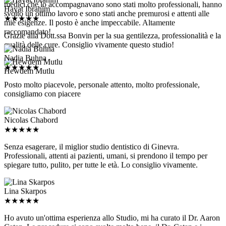
Hayat Ibrahim
svolto un ottimo lavoro e sono stati anche premurosi e attenti alle
★
★
★
★
★
mie esigenze. Il posto è anche impeccabile. Altamente
raccomandato!
Grazie alla Dott.ssa Bonvin per la sua gentilezza, professionalità e la
qualità delle cure. Consiglio vivamente questo studio!
Nadia Buhna
★
★
★
★
★
Hewdem Mutlu
Posto molto piacevole, personale attento, molto professionale,
consigliamo con piacere
Nicolas Chabord
★
★
★
★
★
Senza esagerare, il miglior studio dentistico di Ginevra.
Professionali, attenti ai pazienti, umani, si prendono il tempo per
spiegare tutto, pulito, per tutte le età. Lo consiglio vivamente.
Lina Skarpos
★
★
★
★
★
Ho avuto un'ottima esperienza allo Studio, mi ha curato il Dr. Aaron
Catan. Le procedure si sono svolte molto bene, il Dr. Catan e i