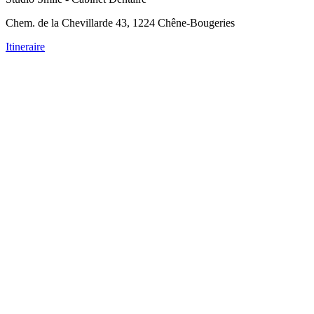
Chem. de la Chevillarde 43, 1224 Chêne-Bougeries
Itineraire
irizzo
min de la Chevillarde 43, 1224, Chêne-Bougeries, Genève