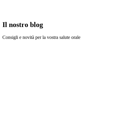
Prenoti un appuntamento oggi stesso e scopra un nuovo approccio
all'odontoiatria.
Prenota un appuntamento
Chiamaci
Il nostro blog
Consigli e novità per la vostra salute orale
Urgences Dentaires
8 mar 2026
Ascesso dentale
Ascesso dentale: cosa fare e quando consultare? Un mal di denti
improvviso e intenso, che pulsa al ritmo del cuore — e talvolta una
guancia gonfia. Spesso è il segno di un ascesso dentale. È
un’infezione che può essere molto dolorosa e richiede un intervento
rapido.
Soins dentaires
27 feb 2026
Trattamento delle radici a Ginevra: