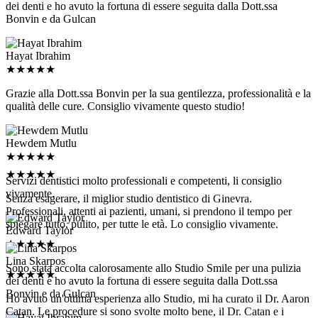
Bonvin e da Gulcan
Hayat Ibrahim
★
★
★
★
★
Grazie alla Dott.ssa Bonvin per la sua gentilezza, professionalità e la
qualità delle cure. Consiglio vivamente questo studio!
Hewdem Mutlu
★
★
★
★
★
★
★
★
★
★
Servizi dentistici molto professionali e competenti, li consiglio
vivamente.
Senza esagerare, il miglior studio dentistico di Ginevra.
Professionali, attenti ai pazienti, umani, si prendono il tempo per
spiegare tutto, pulito, per tutte le età. Lo consiglio vivamente.
Edward Taylor
★
★
★
★
★
Lina Skarpos
Sono stata accolta calorosamente allo Studio Smile per una pulizia
★
★
★
★
★
dei denti e ho avuto la fortuna di essere seguita dalla Dott.ssa
Bonvin e da Gulcan
Ho avuto un'ottima esperienza allo Studio, mi ha curato il Dr. Aaron
Catan. Le procedure si sono svolte molto bene, il Dr. Catan e i
medici che lo accompagnavano sono stati molto professionali, hanno