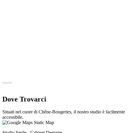
procedura e prezzo
Il trattamento delle radici è spaventoso. È una delle procedure
odontoiatriche più temute. Tuttavia, con le tecniche moderne, è
indolore e salva i denti che altrimenti andrebbero persi.
Pédiatrie
27 feb 2026
Prima visita dal dentista: guida per i
genitori a Ginevra
La prima visita dal dentista è un passo importante nella vita di tuo
figlio. Ciò condiziona il suo rapporto con le cure odontoiatriche per
gli anni a venire. Ben preparato, può essere piacevole e rassicurante.
Mal gestito, può causare ansia duratura.
Dove Trovarci
Situati nel cuore di Chêne-Bougeries, il nostro studio è facilmente
accessibile.
Studio Smile - Cabinet Dentaire