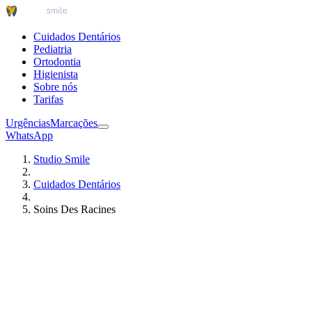
Cuidados Dentários
Pediatria
Ortodontia
Higienista
Sobre nós
Tarifas
Urgências
Marcações
WhatsApp
Studio Smile
Cuidados Dentários
Soins Des Racines
Medicina Dentária
Cáries
Urgências
Marcações