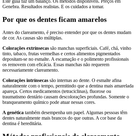
Este guia faz um balanço. Os métodos disponíveis. Preços em
Genebra. Resultados realistas. E os cuidados a tomar.
Por que os dentes ficam amarelos
Antes do clareamento, é preciso entender por que os dentes mudam
de cor. As causas são múltiplas.
Colorações extrínsecas
são manchas superficiais. Café, chá, vinho
tinto, tabaco, frutas vermelhas e certos alimentos pigmentados
depositam-se no esmalte. A escamação e o polimento profissionais
os removem com eficácia. Essas manchas não requerem
necessariamente clareamento.
Colorações intrínsecas
são internas ao dente. O esmalte afina
naturalmente com o tempo, permitindo que a dentina mais amarelada
apareça. Certos medicamentos (tetraciclinas), fluorose ou
traumatismo dentário causam descolorações profundas. Somente o
branqueamento químico pode atuar nessas cores.
A genética
também desempenha um papel. Algumas pessoas têm
dentes naturalmente mais brancos do que outras. A cor base da
dentina é hereditária.