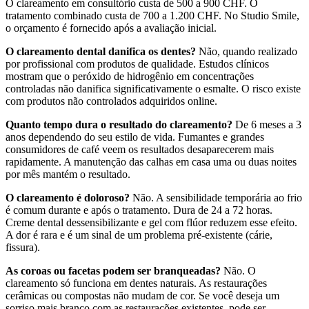
O clareamento em consultório custa de 500 a 900 CHF. O
tratamento combinado custa de 700 a 1.200 CHF. No Studio Smile,
o orçamento é fornecido após a avaliação inicial.
O clareamento dental danifica os dentes?
Não, quando realizado
por profissional com produtos de qualidade. Estudos clínicos
mostram que o peróxido de hidrogênio em concentrações
controladas não danifica significativamente o esmalte. O risco existe
com produtos não controlados adquiridos online.
Quanto tempo dura o resultado do clareamento?
De 6 meses a 3
anos dependendo do seu estilo de vida. Fumantes e grandes
consumidores de café veem os resultados desaparecerem mais
rapidamente. A manutenção das calhas em casa uma ou duas noites
por mês mantém o resultado.
O clareamento é doloroso?
Não. A sensibilidade temporária ao frio
é comum durante e após o tratamento. Dura de 24 a 72 horas.
Creme dental dessensibilizante e gel com flúor reduzem esse efeito.
A dor é rara e é um sinal de um problema pré-existente (cárie,
fissura).
As coroas ou facetas podem ser branqueadas?
Não. O
clareamento só funciona em dentes naturais. As restaurações
cerâmicas ou compostas não mudam de cor. Se você deseja um
sorriso mais branco com as restaurações existentes, pode ser