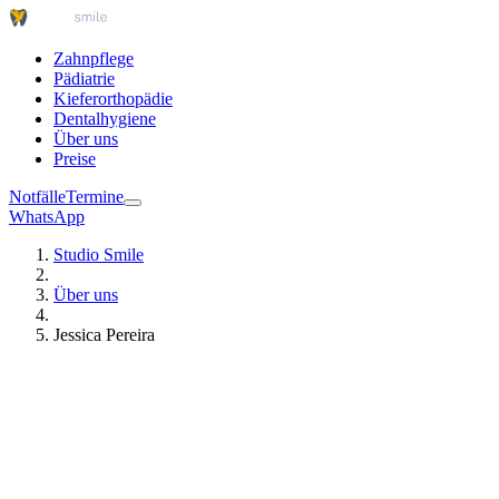
Zahnpflege
Pädiatrie
Kieferorthopädie
Dentalhygiene
Über uns
Preise
Notfälle
Termine
WhatsApp
Studio Smile
Über uns
Jessica Pereira
Zahnmedizin
Karies
Notfälle
Termine