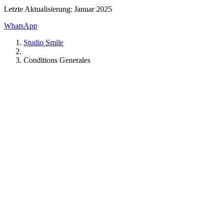
Letzte Aktualisierung: Januar 2025
WhatsApp
Studio Smile
Conditions Generales
Zahnmedizin
Karies
Notfälle
Termine
Kieferorthopädie
Erwachsene
Jugendliche
Kinder
Dentalhygiene
Zahnsteinentfernung
Politur