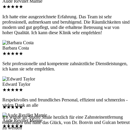
★
★
★
★
★
Ich hatte eine ausgezeichnete Erfahrung. Das Team ist sehr
professionell, aufmerksam und beruhigend. Die Räumlichkeiten sind
modern und gut gepflegt, und die erhaltene Betreuung war von
hoher Qualität. Ich kann diese Klinik sehr empfehlen!
Barbara Costa
★
★
★
★
★
Sehr professionelle und kompetente zahnärztliche Dienstleistungen,
ich kann sie sehr empfehlen.
Edward Taylor
★
★
★
★
★
Respektvolles und freundliches Personal, effizient und schmerzlos -
vielen Dank an alle
★
★
★
★
★
Ich wurde im Studio Smile herzlich für eine Zahnsteinentfernung
Aude Revillet Mamie
empfangen und hatte das Glück, von Dr. Bonvin und Gulcan betreut
★
★
★
★
★
zu werden