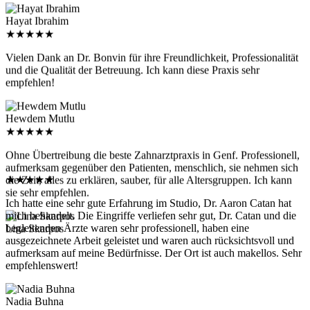
Hayat Ibrahim
★
★
★
★
★
Vielen Dank an Dr. Bonvin für ihre Freundlichkeit, Professionalität
und die Qualität der Betreuung. Ich kann diese Praxis sehr
empfehlen!
Hewdem Mutlu
★
★
★
★
★
Ohne Übertreibung die beste Zahnarztpraxis in Genf. Professionell,
aufmerksam gegenüber den Patienten, menschlich, sie nehmen sich
★
★
★
★
★
die Zeit, alles zu erklären, sauber, für alle Altersgruppen. Ich kann
sie sehr empfehlen.
Ich hatte eine sehr gute Erfahrung im Studio, Dr. Aaron Catan hat
mich behandelt. Die Eingriffe verliefen sehr gut, Dr. Catan und die
begleitenden Ärzte waren sehr professionell, haben eine
Lina Skarpos
ausgezeichnete Arbeit geleistet und waren auch rücksichtsvoll und
aufmerksam auf meine Bedürfnisse. Der Ort ist auch makellos. Sehr
empfehlenswert!
Nadia Buhna
★
★
★
★
★